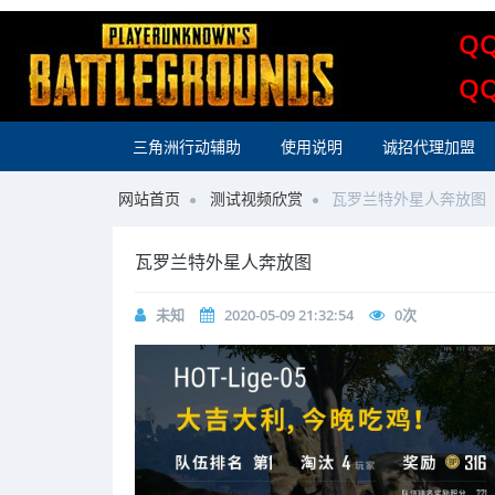
Q
Q
三角洲行动辅助
使用说明
诚招代理加盟
网站首页
测试视频欣赏
瓦罗兰特外星人奔放图
瓦罗兰特外星人奔放图
未知
2020-05-09 21:32:54
0
次