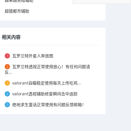
越来越黑暗辅助
超猎都市辅助
相关内容
瓦罗兰特外星人奔放图
1
瓦罗兰特透视正常使用放心！有任何问题请
2
反...
valorant自瞄稳定使用每天上传吃鸡...
3
valorant透视辅助修复瞬间击中追踪
4
绝地求生童话正常使用有问题反馈邮箱！
5