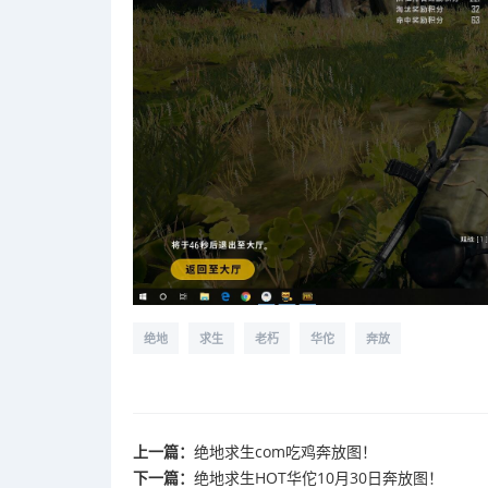
绝地
求生
老朽
华佗
奔放
上一篇：
绝地求生com吃鸡奔放图！
下一篇：
绝地求生HOT华佗10月30日奔放图！