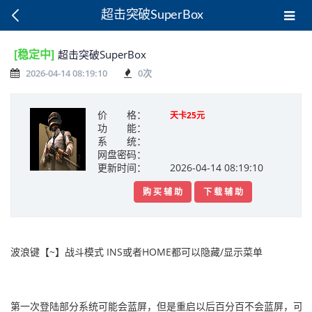
超击突破SuperBox
[稳定中]
超击突破SuperBox
2026-04-14 08:19:10
0
次
价 格：
天卡25元
功 能：
系 统：
网盘密码：
更新时间：
2026-04-14 08:19:10
购 买 辅 助
下 载 辅 助
波浪键【~】战斗模式 INS或者HOME都可以隐藏/显示菜单
第一次登陆部分系统可能会蓝屏，但是重启以后百分百不会蓝屏，可